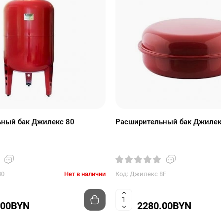
ный бак Джилекс 80
Расширительный бак Джилек
80
Нет в наличии
Код: Джилекс 8F
.00BYN
2280.00BYN