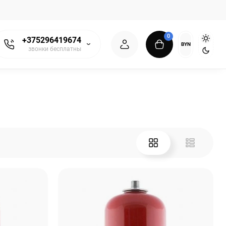
0
+375296419674
BYN
звонки бесплатны