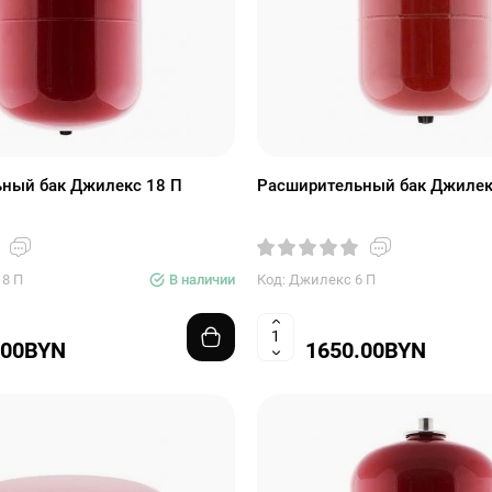
ный бак Джилекс 18 П
Расширительный бак Джилек
18 П
В наличии
Код: Джилекс 6 П
.00BYN
1650.00BYN