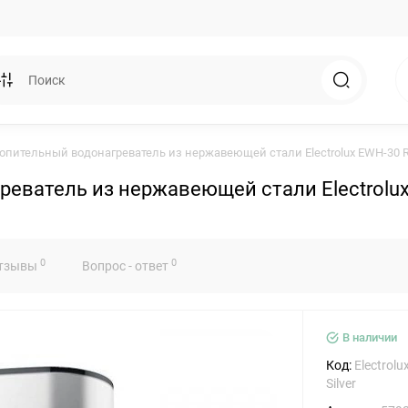
пительный водонагреватель из нержавеющей стали Electrolux EWH-30 Roy
ватель из нержавеющей стали Electrolux E
0
0
тзывы
Вопрос - ответ
В наличии
Код:
Electrolu
Silver