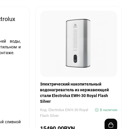
rolux
чей воды,
стильном и
онтаже.
Электрический накопительный
водонагреватель из нержавеющей
стали Electrolux EWH-30 Royal Flash
Silver
Код: Electrolux EWH-30 Royal
В наличии
Flash Silver
ый сливной
15490.00BYN