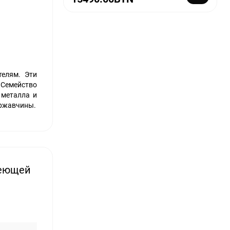
телям. Эти
 Семейство
 металла и
 ржавчины.
веющей