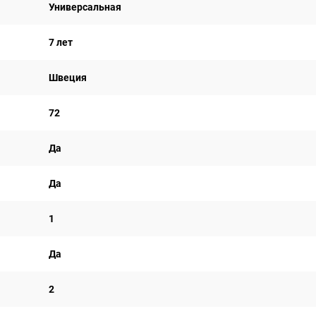
Универсальная
7 лет
Швеция
72
Да
Да
1
Да
2