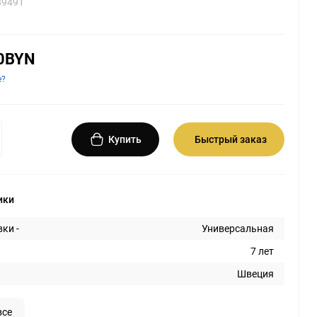
89491
0BYN
е?
Купить
Быстрый заказ
ики
ки -
Универсальная
7 лет
Швеция
все