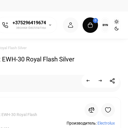
0
+375296419674
BYN
звонки бесплатны
al Flash Silver
WH-30 Royal Flash Silver
x EWH-30 Royal Flash
Производитель:
Electrolux