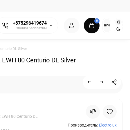
0
+375296419674
BYN
звонки бесплатны
turio DL Silver
WH 80 Centurio DL Silver
x EWH 80 Centurio DL
Производитель:
Electrolux