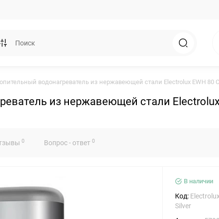
пительный водонагреватель из нержавеющей стали Electrolux EWH 80 Cen
ватель из нержавеющей стали Electrolux E
0
0
тзывы
Вопрос - ответ
В наличии
Код:
Electrolu
Silver