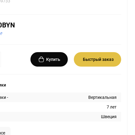
89733
0BYN
е?
Купить
Быстрый заказ
ики
ки -
Вертикальная
7 лет
Швеция
все