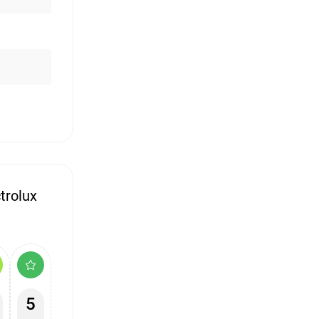
rolux
5