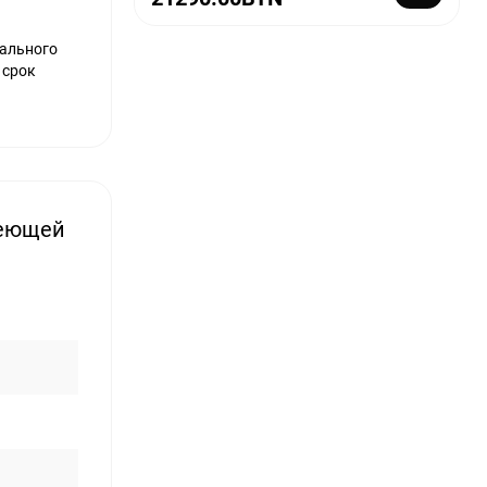
нального
 срок
веющей