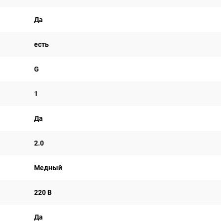
Да
есть
G
1
Да
2.0
Медный
220 В
Да