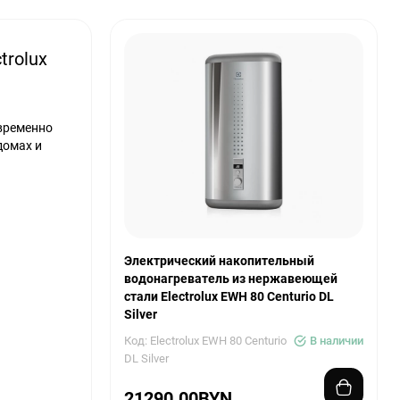
rolux
овременно
домах и
Электрический накопительный
водонагреватель из нержавеющей
стали Electrolux EWH 80 Centurio DL
Silver
Код: Electrolux EWH 80 Centurio
В наличии
DL Silver
21290.00BYN