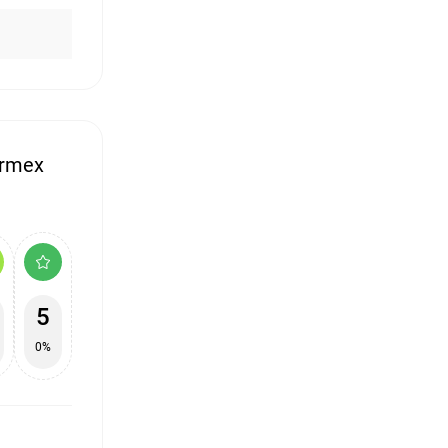
ermex
5
0%