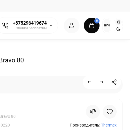
0
+375296419674
BYN
звонки бесплатны
ravo 80
Bravo 80
90220
Производитель:
Thermex