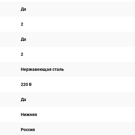
Да
2
Да
2
Нержавеющая сталь
220 В
Да
Нижняя
Россия