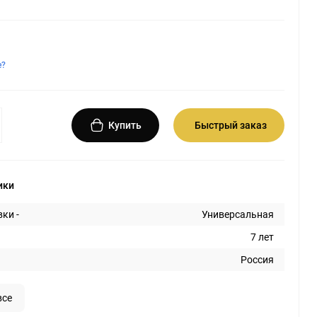
е?
Купить
Быстрый заказ
ики
ки -
Универсальная
7 лет
Россия
все