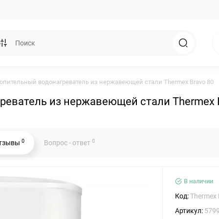
опительный водонагреватель из нержавеющей стали Thermex Bravo 80
реватель из нержавеющей стали Thermex B
0
0
тзывы
Вопрос - ответ
В наличии
Код:
Thermex 
Артикул:
579