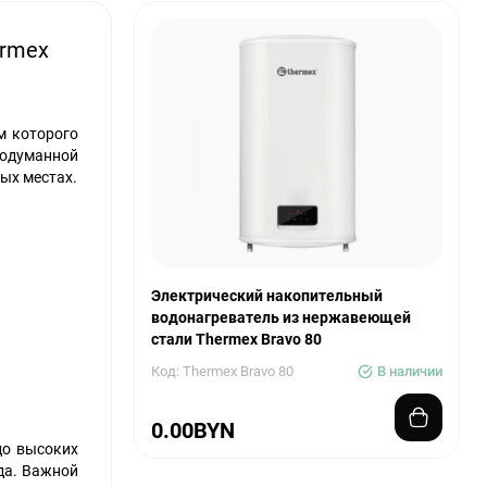
ermex
м которого
одуманной
ых местах.
Электрический накопительный
водонагреватель из нержавеющей
стали Thermex Bravo 80
Код: Thermex Bravo 80
В наличии
0.00BYN
до высоких
да. Важной