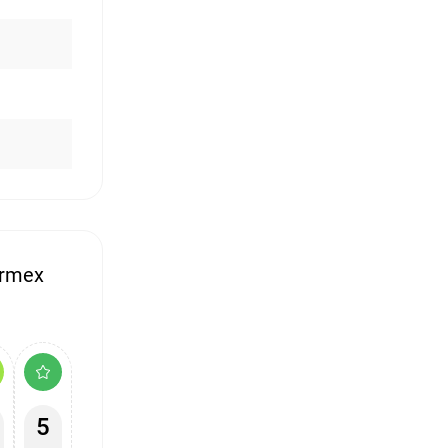
ermex
5