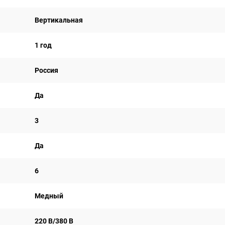
Вертикальная
1 год
Россия
Да
3
Да
6
Медный
220 В/380 В