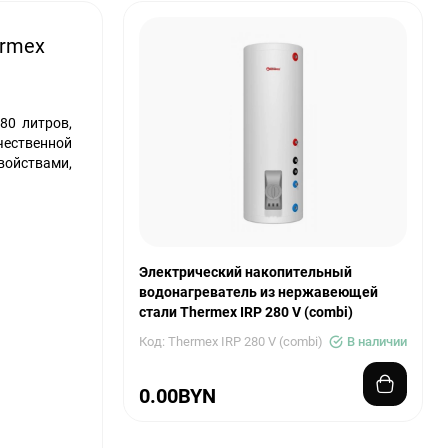
ermex
80 литров,
чественной
войствами,
Электрический накопительный
водонагреватель из нержавеющей
стали Thermex IRP 280 V (combi)
Код: Thermex IRP 280 V (combi)
В наличии
0.00BYN