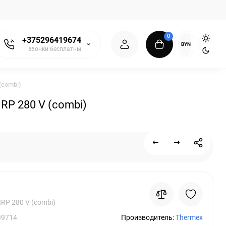
0
+375296419674
BYN
звонки бесплатны
(combi)
P 280 V (combi)
IRP 280 V (combi)
89714
Производитель:
Thermex