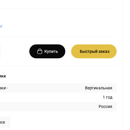
е?
Купить
Быстрый заказ
ики
ки -
Вертикальная
1 год
Россия
все