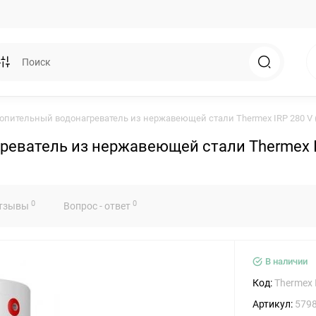
опительный водонагреватель из нержавеющей стали Thermex IRP 280 V 
еватель из нержавеющей стали Thermex IR
0
0
тзывы
Вопрос - ответ
В наличии
Код:
Thermex 
Артикул:
579