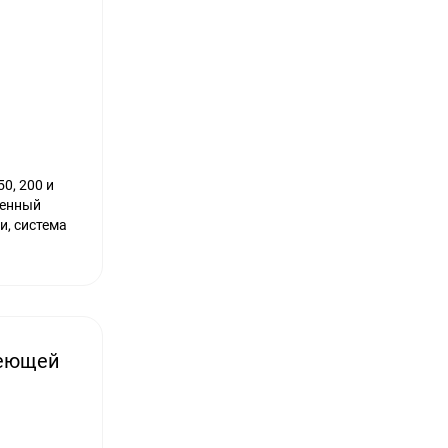
0, 200 и
венный
и, система
веющей