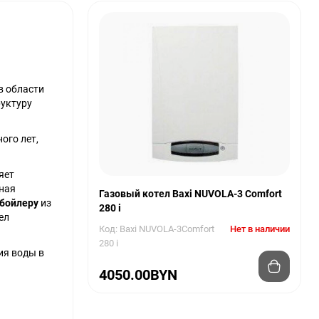
в области
руктуру
ого лет,
яет
ная
Газовый котел Baxi NUVOLA-3 Comfort
 бойлеру
из
280 i
ел
Код: Baxi NUVOLA-3Comfort
Нет в наличии
280 i
ия воды в
4050.00BYN