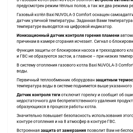
предусмотрен режим тёплых полов, а так же два режима ре
Газовый котёл Baxi NUVOLA-3 Comfort оснащен самоадап
датчик уличной температуры. Заданная Вами температура
температуре выводятся на цифровой индикатор.
Ионизационный датчик контроля горения пламени
автома
причинам в камере сгорания исчезает. Сигнал о блокировк
Функция защиты от блокировки насоса и трехходового кла
и ГВС не образуются застои, а главное – при низких темпе
В систему отопления газового котла Baxi NUVOLA-3 Comfo
воды.
Первичный теплообменник оборудован
защитным термост
температура воды в системе поднимется выше указанного
Датчик контроля тяги
отключит горелку и сообщит об ошиб
недостаточного для беспрепятственного удаления продукт
образующихся в процессе работы котла.
Значительно повышает безопасность использования этого
контуре отопления и на 8 атмосфер в контуре ГВС.
Встроенная
защита от замерзания
позволит Вам не беспок