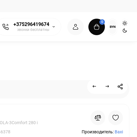
0
+375296419674
BYN
звонки бесплатны
OLA-3Comfort 280 i
46378
Производитель:
Baxi