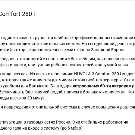
omfort 280 i
то один из самых крупных и наиболее профессиональных компаний 
ству производимых отопительных систем. На сегодняшний день в ст
иятий, которые расположены в семи странах Западной Европы.
редовых технологий в сочетании с богатейшим, накопленным за мн
фективности, наилучших рабочих показателей и разумной цены.
 вода всегда». Из всех котлов линию NUVOLA-3 Comfort 280 i выдел
ь
, которая также является
д
атчиком комнатной температуры.
Съем
в удобном для Вас месте
.
Благодаря
встроенному 60-ти литровому
беспечивать Вас горячей водой, причем в большом количестве. Кот
оды всего за 30 минут.
и повреждения отопительной системы в случае повышения давлен
плуатации в газовых сетях России. Они стабильно работают на
го газа на входе в систему (до 5 мбар).