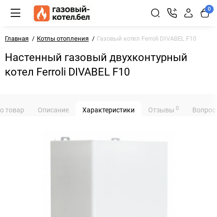
0
Главная
Котлы отопления
Газовый котел Ferroli DIVABEL F10
Настенный газовый двухконтурный
котел Ferroli DIVABEL F10
0
ро товар
Описание
Характеристики
Отзывы
Вопрос 