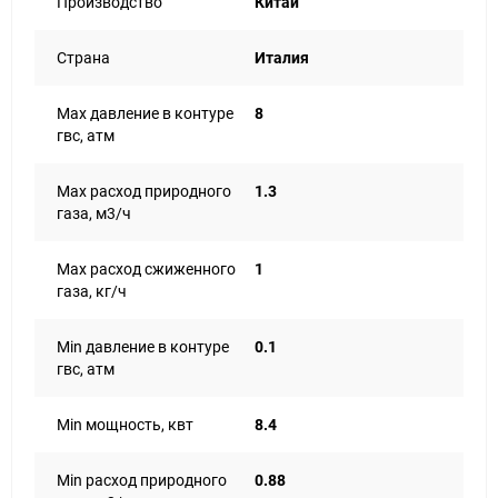
Производство
Китай
Страна
Италия
Max давление в контуре
8
гвс, атм
Max расход природного
1.3
газа, м3/ч
Max расход сжиженного
1
газа, кг/ч
Min давление в контуре
0.1
гвс, атм
Min мощность, квт
8.4
Min расход природного
0.88