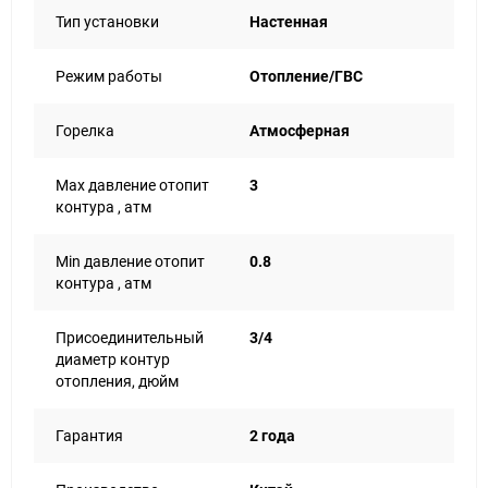
Тип установки
Настенная
Режим работы
Отопление/ГВС
Горелка
Атмосферная
Max давление отопит
3
контура , атм
Min давление отопит
0.8
контура , атм
Присоединительный
3/4
диаметр контур
отопления, дюйм
Гарантия
2 года