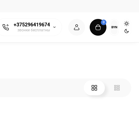
0
+375296419674
BYN
звонки бесплатны