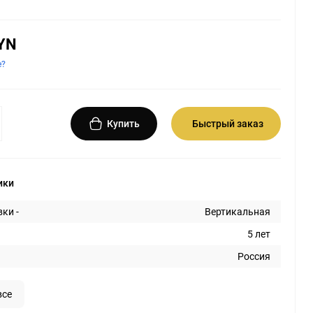
YN
е?
Купить
Быстрый заказ
ики
ки -
Вертикальная
5 лет
Россия
все