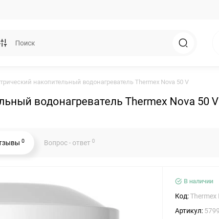
трический накопительный водонагреватель Thermex Nova 50 V
льный водонагреватель Thermex Nova 50 V
0
0
тзывы
Вопрос - ответ
В наличии
Код:
Thermex 
Артикул:
579