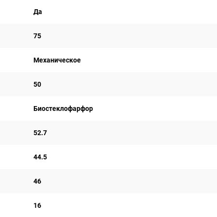
Да
75
Механическое
50
Биостеклофарфор
52.7
44.5
46
16