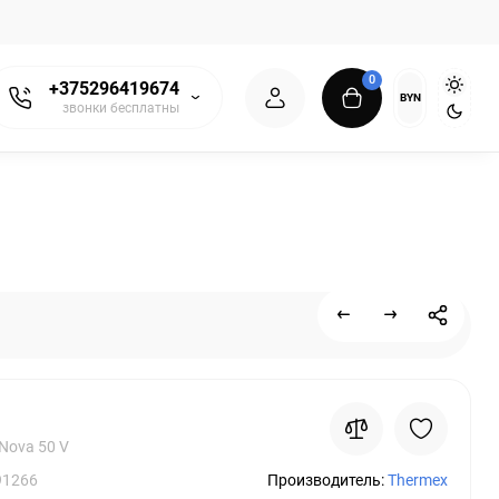
0
+375296419674
BYN
звонки бесплатны
Nova 50 V
91266
Производитель:
Thermex