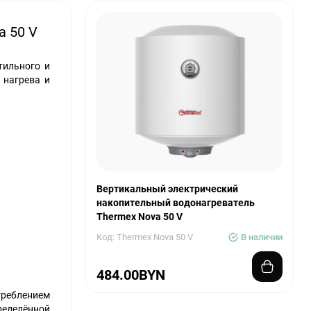
a 50 V
тильного и
 нагрева и
Вертикальный электрический
накопительный водонагреватель
Thermex Nova 50 V
Код: Thermex Nova 50 V
В наличии
484.00BYN
треблением
ределённой