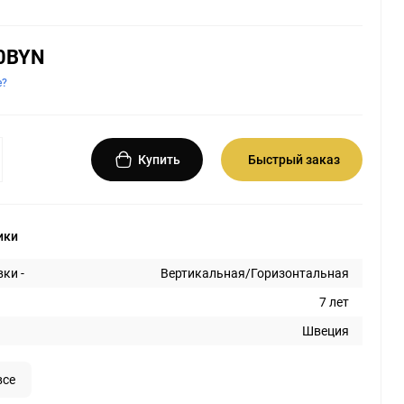
0BYN
е?
Купить
Быстрый заказ
ики
ки -
Вертикальная/Горизонтальная
7 лет
Швеция
все