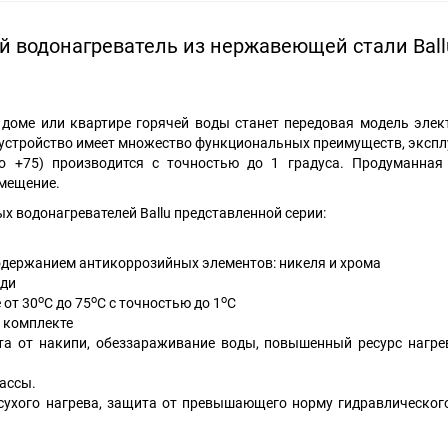
 водонагреватель из нержавеющей стали Bal
доме или квартире горячей воды станет передовая модель элек
 устройство имеет множество функциональных преимуществ, экспл
о +75) производится с точностью до 1 градуса. Продуманная
змещение.
 водонагревателей Ballu представленной серии:
одержанием антикоррозийных элементов: никеля и хрома
еди
о
о
о
 от 30
С до 75
С с точностью до 1
С
 комплекте
а от накипи, обеззараживание воды, повышенный ресурс нагре
ассы.
 сухого нагрева, защита от превышающего норму гидравлическог