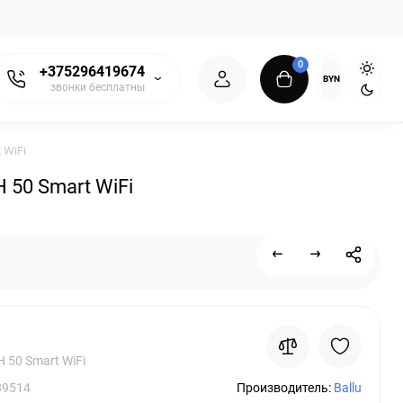
0
+375296419674
BYN
звонки бесплатны
 WiFi
50 Smart WiFi
H 50 Smart WiFi
89514
Производитель:
Ballu