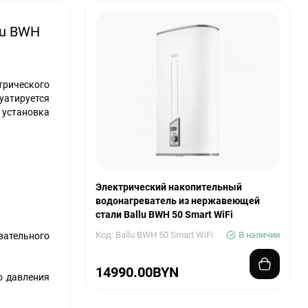
lu BWH
трического
уатируется
 установка
Электрический накопительный
водонагреватель из нержавеющей
стали Ballu BWH 50 Smart WiFi
Код: Ballu BWH 50 Smart WiFi
В наличии
вательного
14990.00BYN
о давления