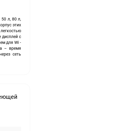
50 л, 80 л,
орпус этих
 легкостью
 дисплей с
м для Wi -
ра – время
через сеть
веющей