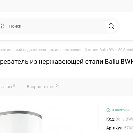
опительный водонагреватель из нержавеющей стали Ballu BWH 50 Smart
еватель из нержавеющей стали Ballu BWH 
0
0
тзывы
Вопрос - ответ
В наличии
Код:
Ballu BW
Артикул:
579