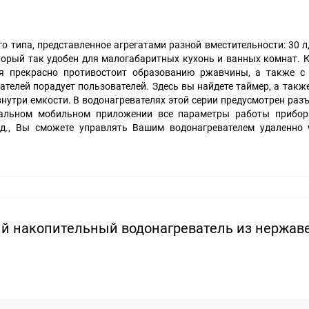
о типа, представленное агрегатами разной вместительности: 30 л, 
торый так удобен для малогабаритных кухонь и ванных комнат. К
ая прекрасно противостоит образованию ржавчины, а также с
телей порадует пользователей. Здесь вы найдете таймер, а также
утри емкости. В водонагревателях этой серии предусмотрен разъе
ициальном мобильном приложении все параметры работы прибо
.д., Вы сможете управлять Вашим водонагревателем удаленно 
ий накопительный водонагреватель из нержа