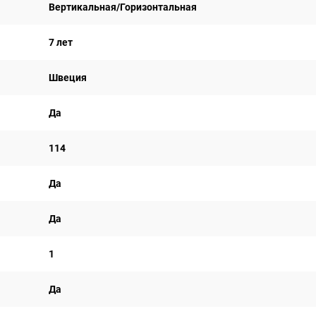
Вертикальная/Горизонтальная
7 лет
Швеция
Да
114
Да
Да
1
Да