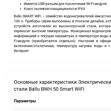
Имеется USB-разъем для поключения Wi-Fi-модуля
Класс пылевлагозащищенности IPX4
Ballu SMART WiFi – семейство водонагревателей емкостног
100 л. Приборы серии выполнены в плоском дизайне, ко
устройств изготовлен из высокопрочной стали, котор
переносит высокие температуры. Функционал водонагрева
информацией о текущих параметрах и температуре воды вн
Fi-модуля (приобретается отдельно). Настроив в оф
включения/отключения, температуру нагрева воды и т
Интернет.
Основные характеристики Электрическ
стали Ballu BWH 50 Smart WiFi
Параметры